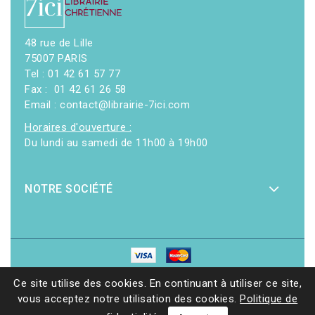
48 rue de Lille
75007 PARIS
Tel : 01 42 61 57 77
Fax : 01 42 61 26 58
Email : contact@librairie-7ici.com
Horaires d'ouverture :
Du lundi au samedi de 11h00 à 19h00
NOTRE SOCIÉTÉ
© 2026 - Librairie 7ici
|
Site web réalisé par Ethicweb
Ce site utilise des cookies. En continuant à utiliser ce site,
vous acceptez notre utilisation des cookies.
Politique de