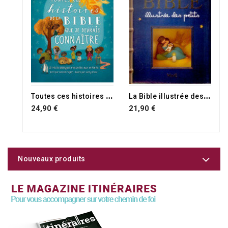
RUPTURE DE STOCK
T
outes ces histoires de la Bible que je devrais connaître
L
a Bible illustrée des petits
24,90 €
21,90 €
Nouveaux produits