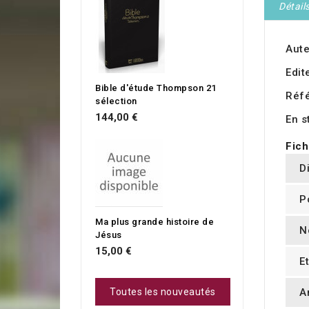
Détail
Aute
Edit
Bible d'étude Thompson 21
Réf
sélection
144,00 €
En s
Fich
D
P
Ma plus grande histoire de
N
Jésus
15,00 €
E
A
Toutes les nouveautés