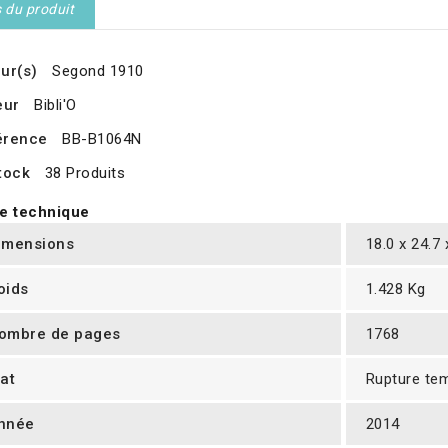
s du produit
ur(s)
Segond 1910
eur
Bibli'O
érence
BB-B1064N
tock
38 Produits
e technique
imensions
18.0 x 24.7
oids
1.428 Kg
ombre de pages
1768
tat
Rupture te
nnée
2014