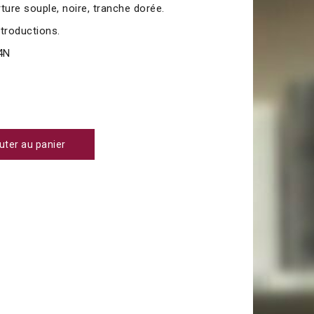
ture souple, noire, tranche dorée.
troductions.
4N
uter au panier