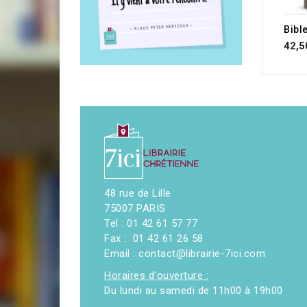
42,5
48 rue de Lille
75007 PARIS
Tel : 01 42 61 57 77
Fax : 01 42 61 26 58
Email : contact@librairie-7ici.com
Horaires d'ouverture :
Du lundi au samedi de 11h00 à 19h00