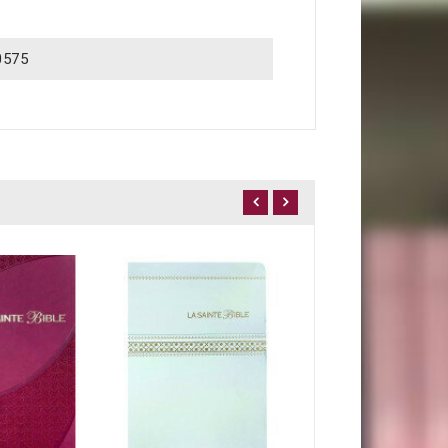
0575
39,90 €