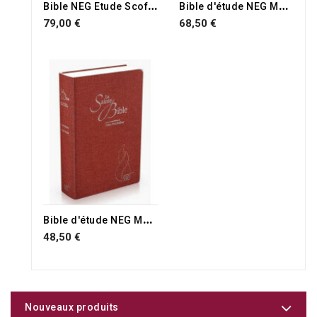
B
ible NEG Etude Scofield noire
B
ible d'étude NEG MacArthur
79,00 €
68,50 €
B
ible d'étude NEG MacArthur
48,50 €
Nouveaux produits