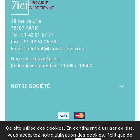
48 rue de Lille
75007 PARIS
Tel : 01 42 61 57 77
Fax : 01 42 61 26 58
Email : contact@librairie-7ici.com
Horaires d'ouverture :
Du lundi au samedi de 11h00 à 19h00
NOTRE SOCIÉTÉ
© 2026 - Librairie 7ici
|
Site web réalisé par Ethicweb
Ce site utilise des cookies. En continuant à utiliser ce site,
vous acceptez notre utilisation des cookies.
Politique de