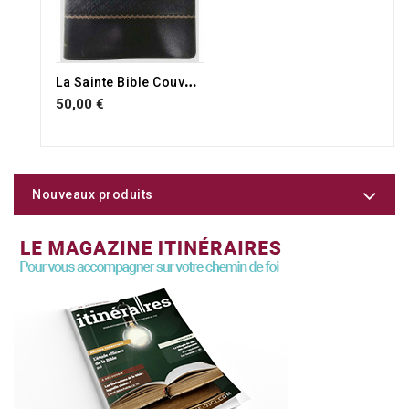
L
a Sainte Bible Couverture souple noire similicuir avec onglets et tranche dorée. Gros caractères
50,00 €
Nouveaux produits