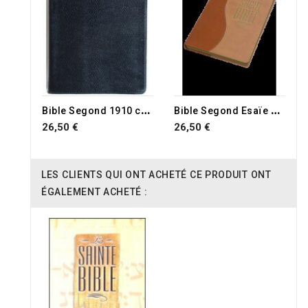
RUPTURE DE STOCK
RUPTURE DE STOCK
B
ible Segond 1910 couverture lézard noir, tranche or
B
ible Segond Esaïe duo caramel
26,50 €
26,50 €
LES CLIENTS QUI ONT ACHETÉ CE PRODUIT ONT
ÉGALEMENT ACHETÉ :