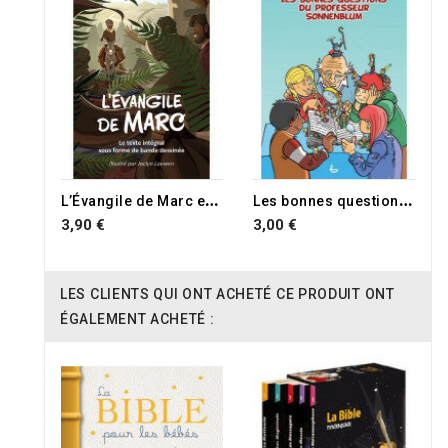
L
’Évangile de Marc en BD
L
es bonnes questions du professeur Sonnenblum
3,90 €
3,00 €
LES CLIENTS QUI ONT ACHETÉ CE PRODUIT ONT
ÉGALEMENT ACHETÉ :