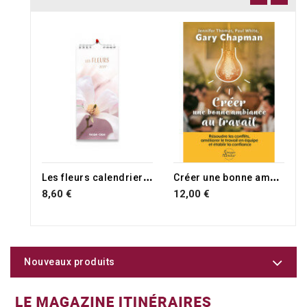
RUPTURE DE STOCK
L
es fleurs calendrier 2027
C
réer une bonne ambiance au travail
8,60 €
12,00 €
Nouveaux produits