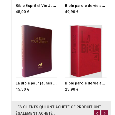
B
ible Esprit et Vie Junior
B
ible parole de vie avec les livres deutérocanoniques illustrations Annie Vallotton
45,00 €
49,90 €
L
a Bible pour jeunes Parole de vie version catholique
B
ible parole de vie avec les livres Deutérocanoniques similicuir rouge
15,50 €
25,90 €
LES CLIENTS QUI ONT ACHETÉ CE PRODUIT ONT
ÉGALEMENT ACHETÉ :