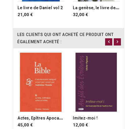
L
a genèse, le livre des origines
Le livre de Daniel vol 2
21,00 €
32,00 €
LES CLIENTS QUI ONT ACHETÉ CE PRODUIT ONT
ÉGALEMENT ACHETÉ :
A
ctes, Epîtres Apocalypse- Commentaire intégral
Imitez-moi !
45,00 €
12,00 €